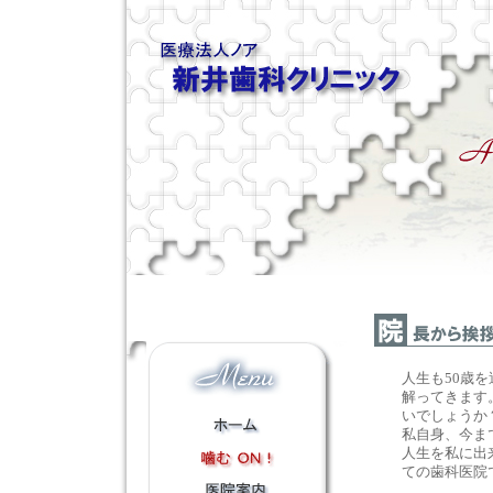
人生も50歳
解ってきます
いでしょうか
私自身、今ま
人生を私に出
ての歯科医院