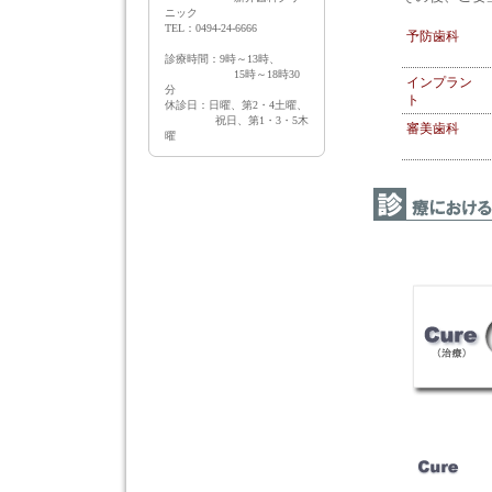
ニック
TEL：0494-24-6666
予防歯科
診療時間：9時～13時、
15時～18時30
インプラン
分
ト
休診日：日曜、第2・4土曜、
祝日、第1・3・5木
審美歯科
曜