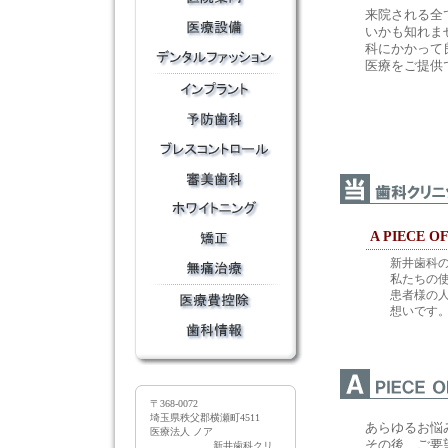
来院される全
いかも知れま
科にかかって
医療をご提供
A PIECE O
新井歯科
私たちの
患者様の
想いです
〒368-0072
埼玉県秩父郡横瀬町4511
あらゆるお悩
医療法人 ノア
その後、ご要
新井歯科クリ